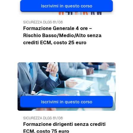
Iscrivimi in questo corso
Immagine del corso
SICUREZZA DLGS 81/08
Formazione Generale 4 ore –
Rischio Basso/Medio/Alto senza
crediti ECM, costo 25 euro
Immagine del corso" Formazione dirigenti senza crediti ECM,
Iscrivimi in questo corso
Immagine del corso
SICUREZZA DLGS 81/08
Formazione dirigenti senza crediti
ECM, costo 75 euro