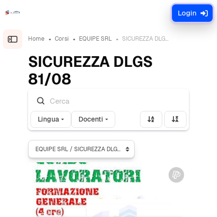
Vai al contenuto principale
Login
Home
Corsi
EQUIPE SRL
SICUREZZA DLGS 81/08
Open the sidebar
SICUREZZA DLGS
81/08
Lingua
Docenti
Categorie di corso
Immagine del corso" Formazione Generale 4 ore – Rischio B